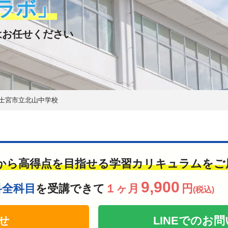
ラボ」
はお任せください
士宮市立北山中学校
から高得点を目指せる学習カリキュラムをご
9,900
科全科目
を受講できて
１ヶ月
円
(税込)
せ
LINEでの
お問