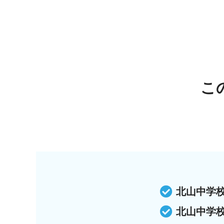
こ
北山中学
北山中学