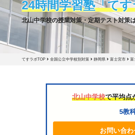
24時間学習塾「てす
北山中学校の授業対策・定期テスト対策
てすラボTOP
全国公立中学校別対策
静岡県
富士宮市
富
北山中学校
で平均点
5教
お問い合わ