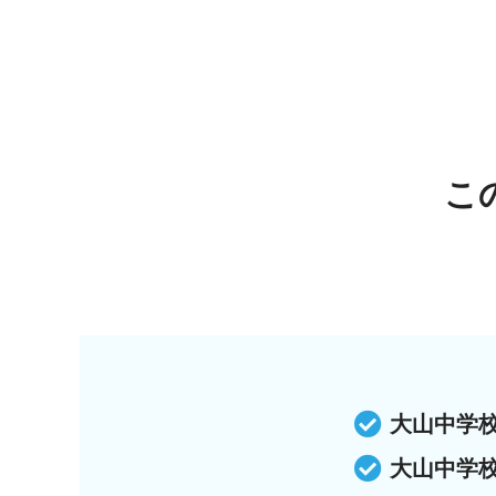
こ
大山中学
大山中学