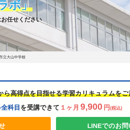
ラボ」
はお任せください
市立大山中学校
から高得点を目指せる学習カリキュラムをご
9,900
科全科目
を受講できて
１ヶ月
円
(税込)
せ
LINEでの
お問