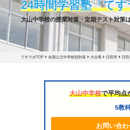
24時間学習塾「てす
大山中学校の授業対策・定期テスト対策
てすラボTOP
全国公立中学校別対策
大分県
日田市
日田
大山中学校
で平均点
5教
お問い合わ