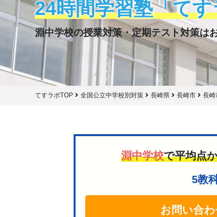
24時間学習塾「てす
淵中学校の授業対策・定期テスト対策は
てすラボTOP
全国公立中学校別対策
長崎県
長崎市
長崎
淵中学校
で平均点
5教
お問い合わ