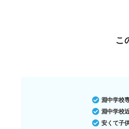
こ
淵中学校
淵中学校
安くて子