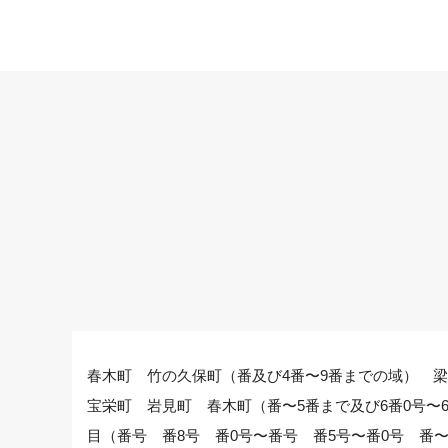
春木町 竹の久保町（番及び4番〜9番までの域） 
宝栄町 岩見町 春木町（番〜5番まで及び6番0号
目（番号 番8号 番0号〜番号 番5号〜番0号 番〜5