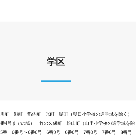
学区
梁川町 淵町 稲佐町 光町 曙町（朝日小学校の通学域を除く
〜6番4号までの域） 竹の久保町 松山町（山里小学校の通学域を
番 6番号〜6番6号 6番9号 6番0号 7番0号 7番6号 8番