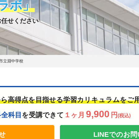
ラボ」
お任せください
市立淵中学校
から高得点を目指せる学習カリキュラムをご
9,900
科全科目
を受講できて
１ヶ月
円
(税込)
せ
LINEでの
お問