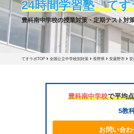
24時間学習塾「てす
豊科南中学校の授業対策・定期テスト対
てすラボTOP
全国公立中学校別対策
長野県
安曇野市
安
豊科南中学校
で平均
5教
お問い合わ