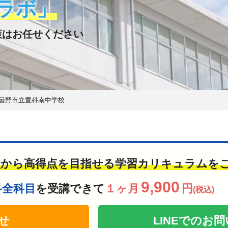
ラボ」
策はお任せください
曇野市立豊科南中学校
点から高得点を目指せる学習カリキュラムを
9,900
科全科目
を受講できて
１ヶ月
円
(税込)
せ
LINEでの
お問