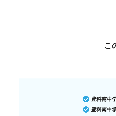
こ
豊科南中
豊科南中