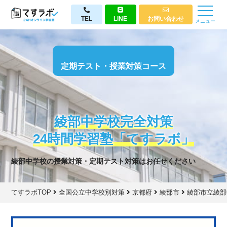
TEL
LINE
お問い合わせ
メニュー
定期テスト・授業対策コース
綾部中学校完全対策
24時間学習塾「てすラボ」
綾部中学校の授業対策・定期テスト対策はお任せください
てすラボTOP
全国公立中学校別対策
京都府
綾部市
綾部市立綾部