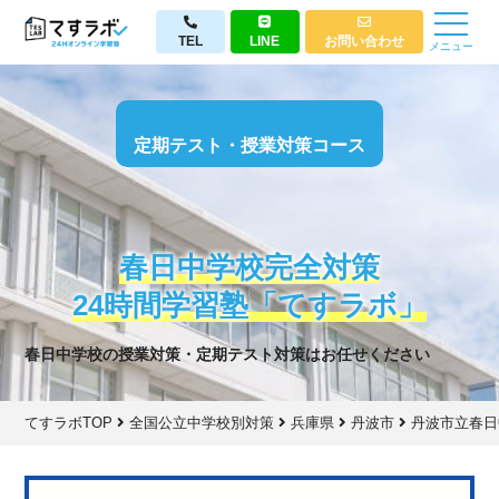
TEL
LINE
お問い合わせ
メニュー
定期テスト・授業対策コース
春日中学校完全対策
24時間学習塾「てすラボ」
春日中学校の授業対策・定期テスト対策はお任せください
てすラボTOP
全国公立中学校別対策
兵庫県
丹波市
丹波市立春日