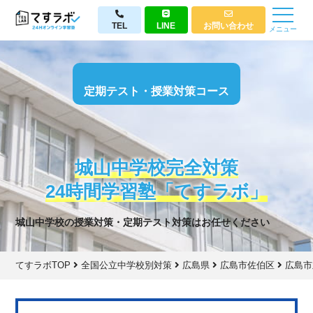
TEL
LINE
お問い合わせ
メニュー
定期テスト・授業対策コース
城山中学校完全対策
24時間学習塾「てすラボ」
城山中学校の授業対策・定期テスト対策はお任せください
てすラボTOP
全国公立中学校別対策
広島県
広島市佐伯区
広島市