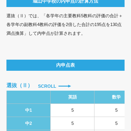
城山中学校の内申点の計算方法
選抜（Ⅱ）では、「各学年の主要教科5教科の評価の合計＋
各学年の副教科4教科の評価を2倍した合計の195点を130点
満点換算」して内申点が計算されます。
内申点表
選抜（Ⅱ）
SCROLL
英語
数学
中1
5
5
中2
5
5