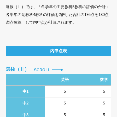
選抜（Ⅱ）では、「各学年の主要教科5教科の評価の合計＋
各学年の副教科4教科の評価を2倍した合計の195点を130点
満点換算」して内申点が計算されます。
内申点表
選抜（Ⅱ）
SCROLL
英語
数学
中1
5
5
中2
5
5
中3
5
5