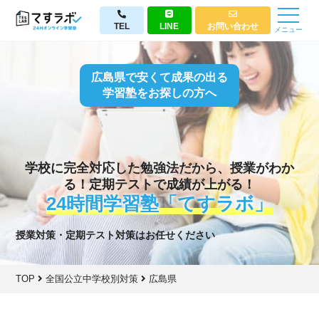
TEL
LINE
お問い合わせ
メニュー
広島県で安くて成果の出る
学習塾をお探しの方へ
学校に完全対応した勉強法だから、授業がわか
る！定期テストで成績が上がる！
24時間学習塾「てすラボ」
授業対策・定期テスト対策はお任せください
TOP
全国公立中学校別対策
広島県