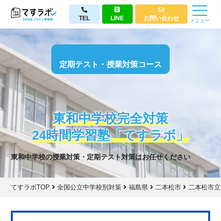
TEL
LINE
お問い合わせ
メニュー
定期テスト・授業対策コース
東和中学校完全対策
24時間学習塾「てすラボ」
東和中学校の授業対策・定期テスト対策はお任せください
てすラボTOP
全国公立中学校別対策
福島県
二本松市
二本松市立