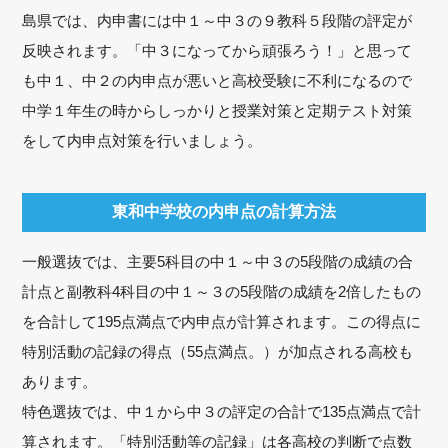
島県では、内申書には中１～中３の９教科５段階の評定が
反映されます。「中３になってから頑張ろう！」と思って
も中１、中２の内申点が悪いと高校受験に不利になるので
中学１年生の時からしっかりと授業対策と定期テスト対策
をして内申点対策を行いましょう。
東和中学校の内申点の計算方法
一般選抜では、主要5科目の中１～中３の5段階の成績の合
計点と副教科4科目の中１～３の5段階の成績を2倍したもの
を合計して195点満点で内申点が計算されます。この得点に
特別活動の記録の得点（55点満点。）が加点される高校も
あります。
特色選抜では、中１から中３の評定の合計で135点満点で計
算されます。「特別活動等の記録」は各高校の判断で点数