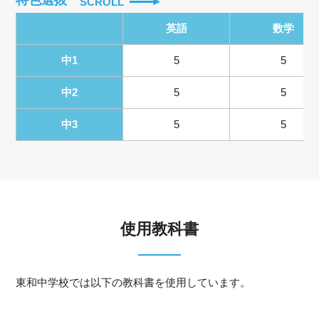
SCROLL
英語
数学
中1
5
5
中2
5
5
中3
5
5
使用教科書
東和中学校では以下の教科書を使用しています。