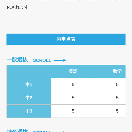
化されます。
内申点表
一般選抜
SCROLL
英語
数学
中1
5
5
中2
5
5
中3
5
5
特色選抜