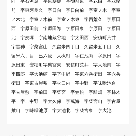
向 字石河原 字東膳棚 字御前東 字花輪 字花輪
前 字東阿良久 字日向 字日向前 字室ノ木 字室
ノ木北 字室ノ木前 字室ノ木東 字西荒久 字原田
西 字原田前 字原田際 字原田東 字原田 字原田
北 字麦塚 字南地蔵谷地 字太田西 安積町荒井
字雷神 字柴宮山 久留米四丁目 久留米五丁目 久
留米六丁目 巳六段 大槻町 字仁池向 字原田 字
原田東 安積町字柴宮東 安積町荒井 字大池南 字
平四郎 字大池頭 字下中野 字東六兵衛田 字六兵
衛田 字東古屋敷 字火口内 字中野 字味噌池台
字古屋敷 字前田 字柴宮 字笠松 字離畑 字柿木
平 字上中野 字大久保 字萬海 字柴宮山 字古屋
敷山 字味噌池原 字大池北 字柴宮東 字大池