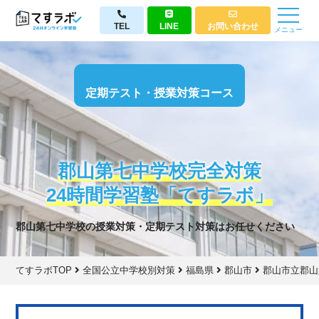
TEL
LINE
お問い合わせ
メニュー
定期テスト・授業対策コース
郡山第七中学校完全対策
24時間学習塾「てすラボ」
郡山第七中学校の授業対策・定期テスト対策はお任せください
てすラボTOP
全国公立中学校別対策
福島県
郡山市
郡山市立郡山