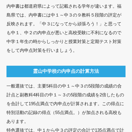
内申書は都道府県によって記載される学年が違います。福
島県では、内申書には中１～中３の９教科５段階の評定が
反映されます。「中３になってから頑張ろう！」と思って
も中１、中２の内申点が悪いと高校受験に不利になるので
中学１年生の時からしっかりと授業対策と定期テスト対策
をして内申点対策を行いましょう。
霊山中学校の内申点の計算方法
一般選抜では、主要5科目の中１～中３の5段階の成績の合
計点と副教科4科目の中１～３の5段階の成績を2倍したもの
を合計して195点満点で内申点が計算されます。この得点に
特別活動の記録の得点（55点満点。）が加点される高校も
あります。
特色選抜では、中１から中３の評定の合計で135点満点で計