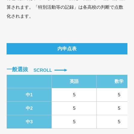
算されます。「特別活動等の記録」は各高校の判断で点数
化されます。
内申点表
一般選抜
SCROLL
英語
数学
中1
5
5
中2
5
5
中3
5
5