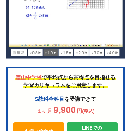
霊山中学校
で平均点から高得点を目指せる
学習カリキュラムをご用意します。
5教科全科目
を受講できて
9,900
１ヶ月
円
(税込)
LINEでの