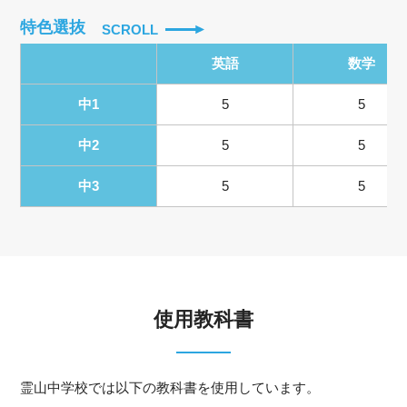
特色選抜
SCROLL
英語
数学
中1
5
5
中2
5
5
中3
5
5
使用教科書
霊山中学校では以下の教科書を使用しています。