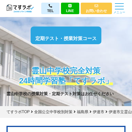
TEL
LINE
お問い合わせ
メニュー
定期テスト・授業対策コース
霊山中学校完全対策
24時間学習塾「てすラボ」
霊山中学校の授業対策・定期テスト対策はお任せください
てすラボTOP
全国公立中学校別対策
福島県
伊達市
伊達市立霊山