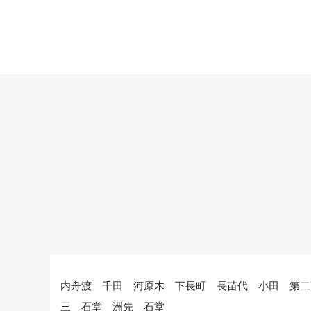
内舟渡 千田 河原木 下長町 長苗代 小田 第二
三 石堂 洲先 石堂