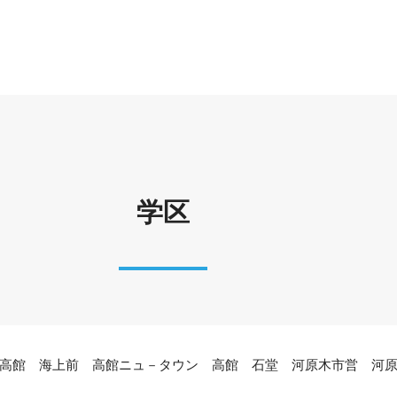
学区
高館 海上前 高館ニュ－タウン 高館 石堂 河原木市営 河