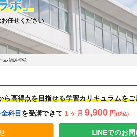
ラボ」
はお任せください
市立根城中学校
から高得点を目指せる学習カリキュラムをご
9,900
科全科目
を受講できて
１ヶ月
円
(税込)
せ
LINEでの
お問