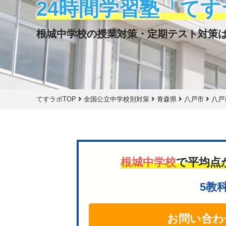
24時間学習塾「てす
根城中学校の授業対策・定期テスト対策
てすラボTOP
全国公立中学校別対策
青森県
八戸市
八戸
根城中学校
で平均点
5教
お問い合わ