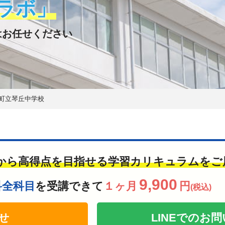
ラボ」
はお任せください
町立琴丘中学校
から高得点を目指せる学習カリキュラムをご
9,900
科全科目
を受講できて
１ヶ月
円
(税込)
せ
LINEでの
お問