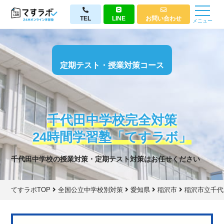
TEL
LINE
お問い合わせ
メニュー
定期テスト・授業対策コース
千代田中学校完全対策
24時間学習塾「てすラボ」
千代田中学校の授業対策・定期テスト対策はお任せください
てすラボTOP
全国公立中学校別対策
愛知県
稲沢市
稲沢市立千代