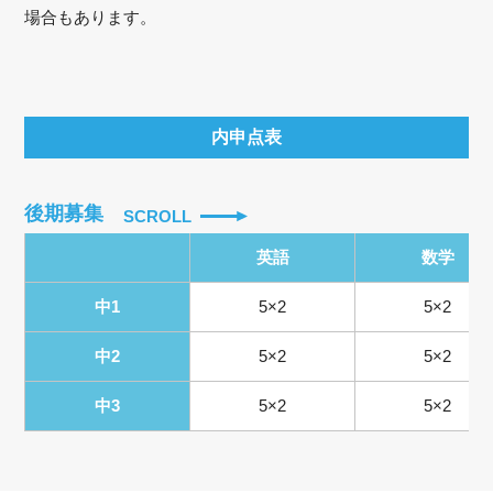
場合もあります。
内申点表
後期募集
SCROLL
英語
数学
中1
5×2
5×2
中2
5×2
5×2
中3
5×2
5×2