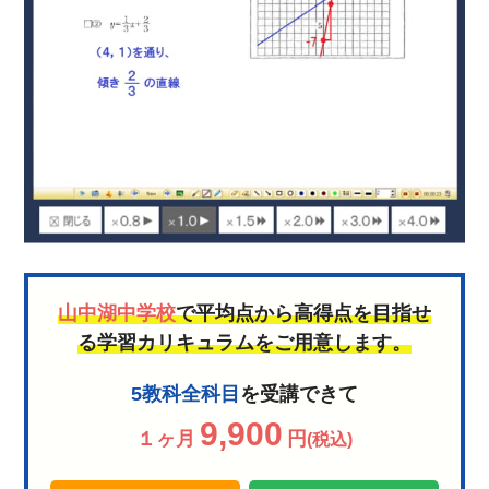
山中湖中学校
で平均点から高得点を目指せ
る学習カリキュラムをご用意します。
5教科全科目
を受講できて
9,900
１ヶ月
円
(税込)