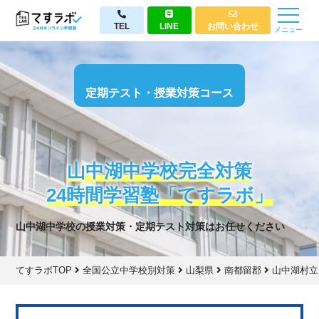
TEL
LINE
お問い合わせ
メニュー
定期テスト・授業対策コース
山中湖中学校完全対策
24時間学習塾「てすラボ」
山中湖中学校の授業対策・定期テスト対策はお任せください
てすラボTOP
全国公立中学校別対策
山梨県
南都留郡
山中湖村立