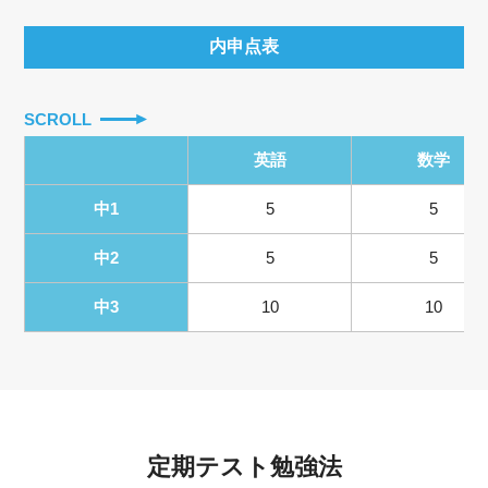
内申点表
SCROLL
英語
数学
中1
5
5
中2
5
5
中3
10
10
定期テスト勉強法