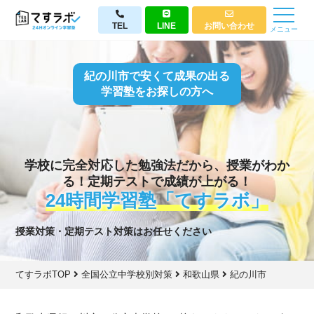
TEL
LINE
お問い合わせ
メニュー
紀の川市で安くて成果の出る
学習塾をお探しの方へ
学校に完全対応した勉強法だから、授業がわか
る！定期テストで成績が上がる！
24時間学習塾「てすラボ」
授業対策・定期テスト対策はお任せください
てすラボTOP
全国公立中学校別対策
和歌山県
紀の川市