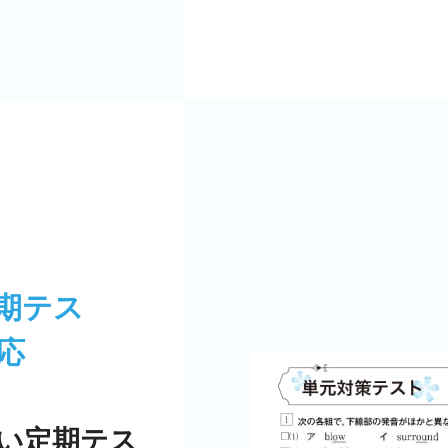
期テス
応
い定期テス