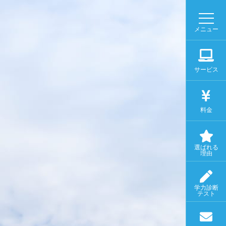
メニュー
サービス
料金
選ばれる
理由
学力診断
テスト