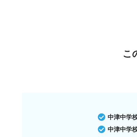
こ
中津中学
中津中学