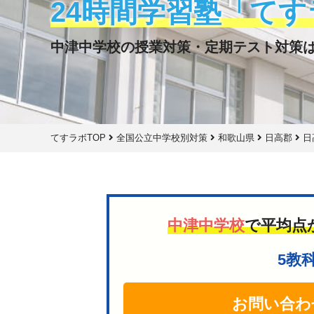
24時間学習塾「てす
中津中学校の授業対策・定期テスト対策
てすラボTOP
全国公立中学校別対策
和歌山県
日高郡
日
中津中学校
で平均点
5教
お問い合わ