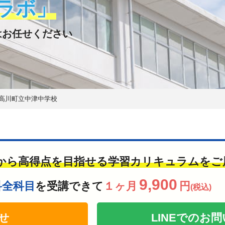
ラボ」
はお任せください
高川町立中津中学校
から高得点を目指せる学習カリキュラムをご
9,900
科全科目
を受講できて
１ヶ月
円
(税込)
せ
LINEでの
お問