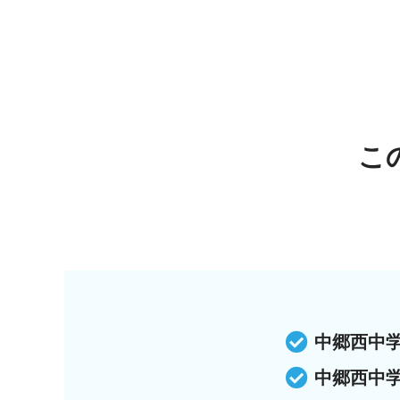
こ
中郷西中
中郷西中