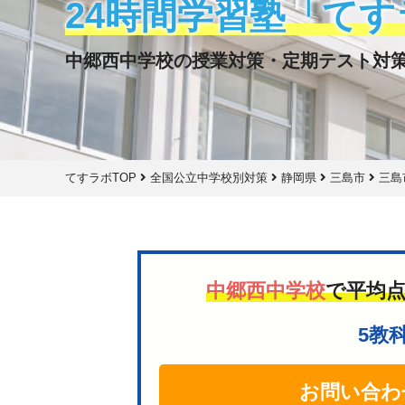
24時間学習塾「てす
中郷西中学校の授業対策・定期テスト対
てすラボTOP
全国公立中学校別対策
静岡県
三島市
三島
中郷西中学校
で平均
5教
お問い合わ