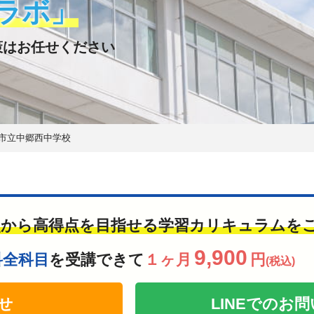
ラボ」
策はお任せください
市立中郷西中学校
点から高得点を目指せる学習カリキュラムを
9,900
科全科目
を受講できて
１ヶ月
円
(税込)
せ
LINEでの
お問