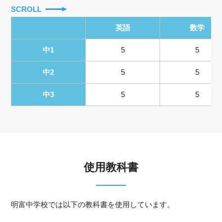
SCROLL
英語
数学
中1
5
5
中2
5
5
中3
5
5
使用教科書
明富中学校では以下の教科書を使用しています。