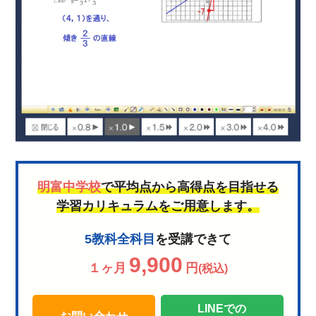
明富中学校
で平均点から高得点を目指せる
学習カリキュラムをご用意します。
5教科全科目
を受講できて
9,900
１ヶ月
円
(税込)
LINEでの