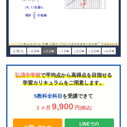
弘済中学校
で平均点から高得点を目指せる
学習カリキュラムをご用意します。
5教科全科目
を受講できて
9,900
１ヶ月
円
(税込)
LINEでの