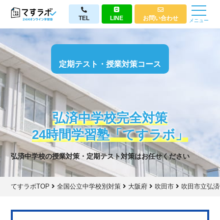
TEL
LINE
お問い合わせ
メニュー
定期テスト・授業対策コース
弘済中学校完全対策
24時間学習塾「てすラボ」
弘済中学校の授業対策・定期テスト対策はお任せください
てすラボTOP
全国公立中学校別対策
大阪府
吹田市
吹田市立弘済