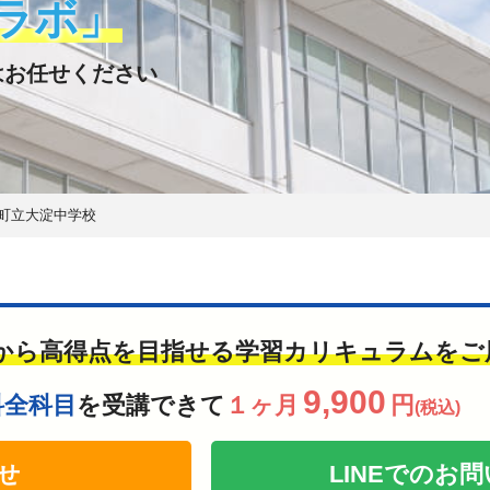
ラボ」
はお任せください
町立大淀中学校
から高得点を目指せる学習カリキュラムをご
9,900
科全科目
を受講できて
１ヶ月
円
(税込)
せ
LINEでの
お問