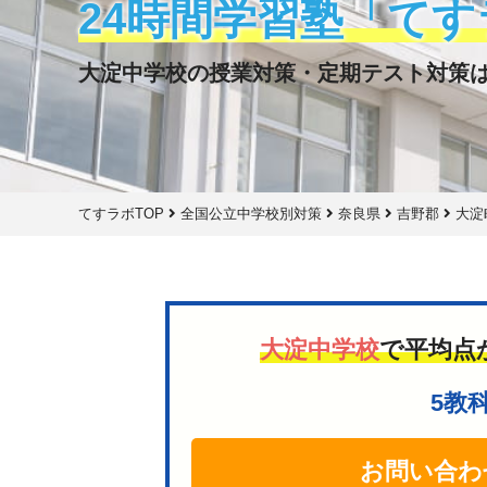
24時間学習塾「てす
大淀中学校の授業対策・定期テスト対策
てすラボTOP
全国公立中学校別対策
奈良県
吉野郡
大淀
大淀中学校
で平均点
5教
お問い合わ