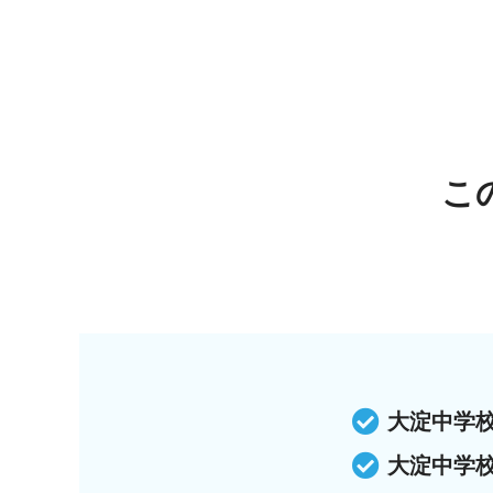
こ
大淀中学
大淀中学