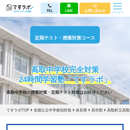
TEL
LINE
お問い合わせ
メニュー
定期テスト・授業対策コース
高取中学校完全対策
24時間学習塾「てすラボ」
高取中学校の授業対策・定期テスト対策はお任せください
てすラボTOP
全国公立中学校別対策
奈良県
高市郡
高取町立高取