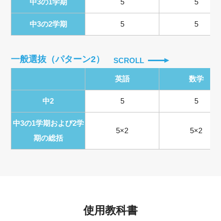
中3の1学期
5
5
中3の2学期
5
5
一般選抜（パターン2）
SCROLL
英語
数学
中2
5
5
中3の1学期および2学
5×2
5×2
期の総括
使用教科書