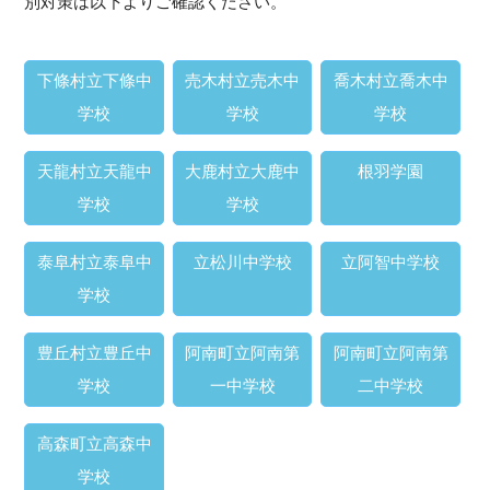
別対策は以下よりご確認ください。
下條村立下條中
売木村立売木中
喬木村立喬木中
学校
学校
学校
天龍村立天龍中
大鹿村立大鹿中
根羽学園
学校
学校
泰阜村立泰阜中
立松川中学校
立阿智中学校
学校
豊丘村立豊丘中
阿南町立阿南第
阿南町立阿南第
学校
一中学校
二中学校
高森町立高森中
学校