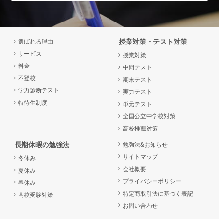
授業対策・テスト対策
選ばれる理由
サービス
授業対策
料金
中間テスト
不登校
期末テスト
学力診断テスト
実力テスト
特待生制度
単元テスト
全国公立中学校対策
高校推薦対策
長期休暇の勉強法
勉強法&お知らせ
サイトマップ
冬休み
会社概要
夏休み
プライバシーポリシー
春休み
特定商取引法に基づく表記
高校受験対策
お問い合わせ