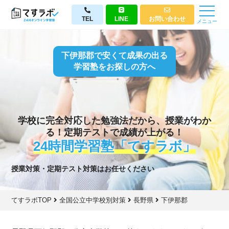
TEL
LINE
お問い合わせ
メニュー
下伊那郡で安くて成果の出る
学習塾をお探しの方へ
学校に完全対応した勉強法だから、授業がわか
る！定期テストで成績が上がる！
24時間学習塾「てすラボ」
授業対策・定期テスト対策はお任せください
てすラボTOP
全国公立中学校別対策
長野県
下伊那郡