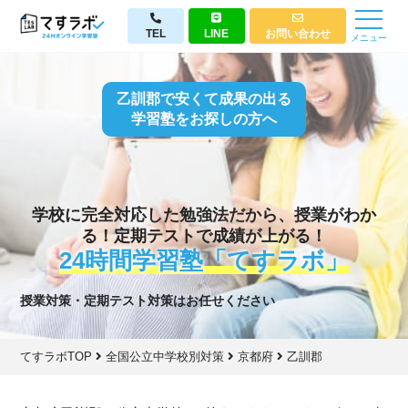
TEL
LINE
お問い合わせ
メニュー
乙訓郡で安くて成果の出る
学習塾をお探しの方へ
学校に完全対応した勉強法だから、授業がわか
る！定期テストで成績が上がる！
24時間学習塾「てすラボ」
授業対策・定期テスト対策はお任せください
てすラボTOP
全国公立中学校別対策
京都府
乙訓郡