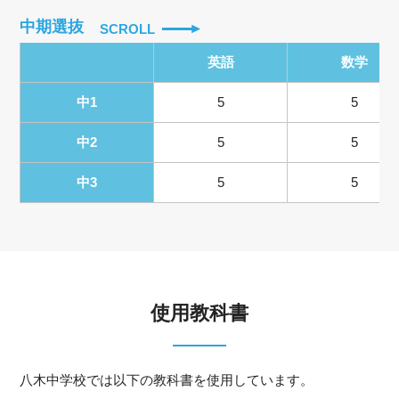
中期選抜
SCROLL
英語
数学
中1
5
5
中2
5
5
中3
5
5
使用教科書
八木中学校では以下の教科書を使用しています。