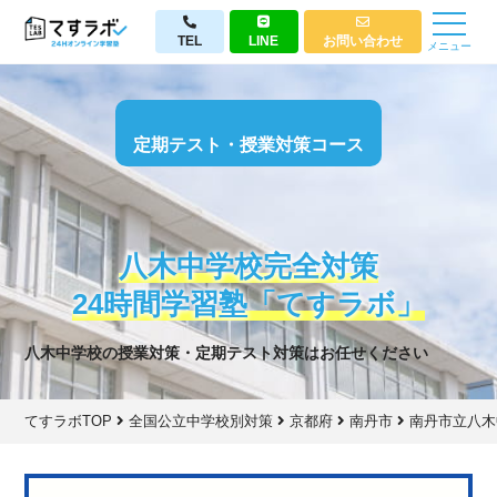
TEL
LINE
お問い合わせ
メニュー
定期テスト・授業対策コース
八木中学校完全対策
24時間学習塾「てすラボ」
八木中学校の授業対策・定期テスト対策はお任せください
てすラボTOP
全国公立中学校別対策
京都府
南丹市
南丹市立八木