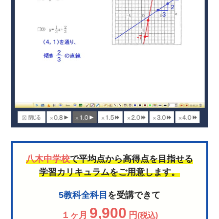
八木中学校
で平均点から高得点を目指せる
学習カリキュラムをご用意します。
5教科全科目
を受講できて
9,900
１ヶ月
円
(税込)