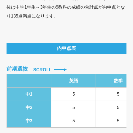
抜は中学1年生～3年生の9教科の成績の合計点が内申点とな
り135点満点になります。
内申点表
前期選抜
SCROLL
英語
数学
中1
5
5
中2
5
5
中3
5
5