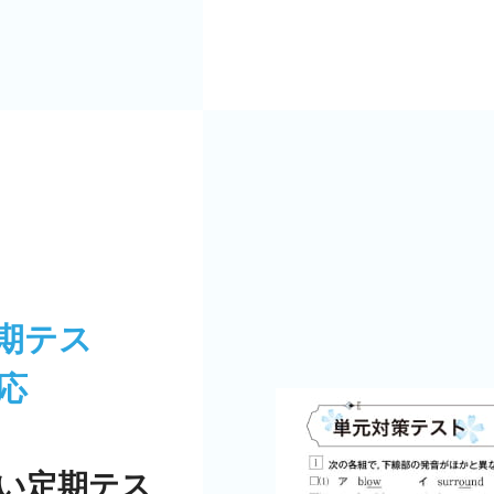
期テス
応
い定期テス