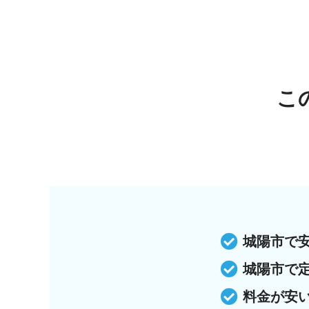
こ
城陽市で
城陽市で
料金が安