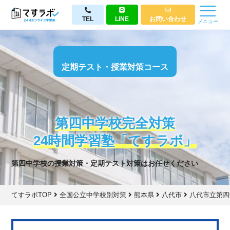
TEL
LINE
お問い合わせ
メニュー
定期テスト・授業対策コース
第四中学校完全対策
24時間学習塾「てすラボ」
第四中学校の授業対策・定期テスト対策はお任せください
てすラボTOP
全国公立中学校別対策
熊本県
八代市
八代市立第四