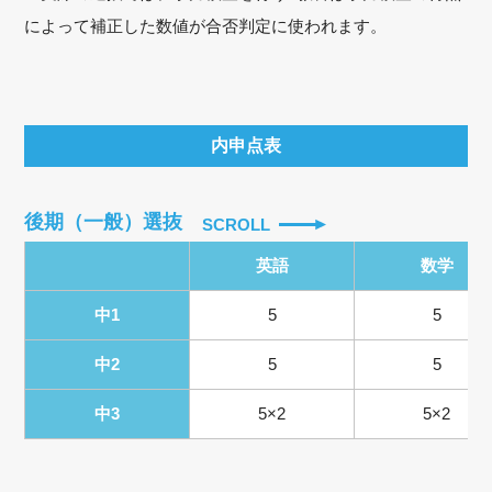
によって補正した数値が合否判定に使われます。
内申点表
後期（一般）選抜
SCROLL
英語
数学
中1
5
5
中2
5
5
中3
5×2
5×2