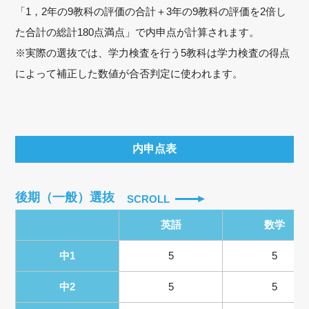
「1，2年の9教科の評価の合計＋3年の9教科の評価を2倍し
た合計の総計180点満点」で内申点が計算されます。
※実際の選抜では、学力検査を行う5教科は学力検査の得点
によって補正した数値が合否判定に使われます。
内申点表
後期（一般）選抜
SCROLL
英語
数学
中1
5
5
中2
5
5