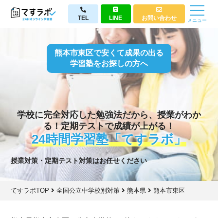
TEL
LINE
お問い合わせ
メニュー
熊本市東区で安くて成果の出る
学習塾をお探しの方へ
学校に完全対応した勉強法だから、授業がわか
る！定期テストで成績が上がる！
24時間学習塾「てすラボ」
授業対策・定期テスト対策はお任せください
てすラボTOP
全国公立中学校別対策
熊本県
熊本市東区