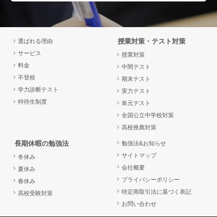
授業対策・テスト対策
選ばれる理由
サービス
授業対策
料金
中間テスト
不登校
期末テスト
学力診断テスト
実力テスト
特待生制度
単元テスト
全国公立中学校対策
高校推薦対策
長期休暇の勉強法
勉強法&お知らせ
サイトマップ
冬休み
会社概要
夏休み
プライバシーポリシー
春休み
特定商取引法に基づく表記
高校受験対策
お問い合わせ