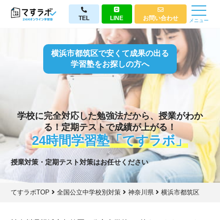
TEL
LINE
お問い合わせ
メニュー
横浜市都筑区で安くて成果の出る
学習塾をお探しの方へ
学校に完全対応した勉強法だから、授業がわか
る！定期テストで成績が上がる！
24時間学習塾「てすラボ」
授業対策・定期テスト対策はお任せください
てすラボTOP
全国公立中学校別対策
神奈川県
横浜市都筑区