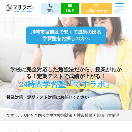
TEL
LINE
お問い合わせ
メニュー
川崎市宮前区で安くて成果の出る
学習塾をお探しの方へ
学校に完全対応した勉強法だから、授業がわか
る！定期テストで成績が上がる！
24時間学習塾「てすラボ」
授業対策・定期テスト対策はお任せください
てすラボTOP
全国公立中学校別対策
神奈川県
川崎市宮前区