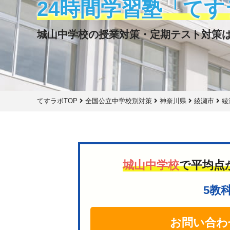
24時間学習塾「てす
城山中学校の授業対策・定期テスト対策
てすラボTOP
全国公立中学校別対策
神奈川県
綾瀬市
綾
城山中学校
で平均点
5教
お問い合わ