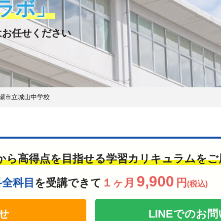
ラボ」
はお任せください
瀬市立城山中学校
から高得点を目指せる学習カリキュラムをご
9,900
科全科目
を受講できて
１ヶ月
円
(税込)
せ
LINEでの
お問