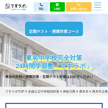
TEL
LINE
お問い合わせ
メニュー
定期テスト・授業対策コース
東名中学校完全対策
24時間学習塾「てすラボ」
東名中学校の授業対策・定期テスト対策はお任せください
てすラボTOP
全国公立中学校別対策
神奈川県
厚木市
厚木市立東