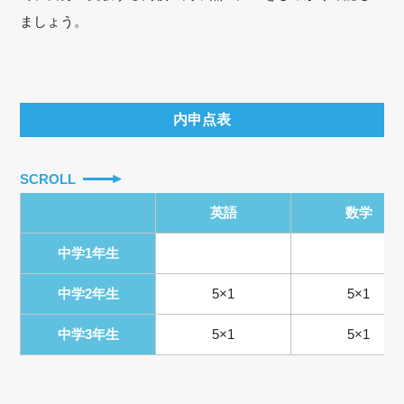
ましょう。
内申点表
SCROLL
英語
数学
中学1年生
中学2年生
5×1
5×1
中学3年生
5×1
5×1