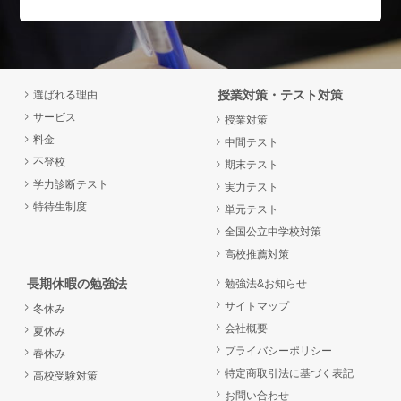
授業対策・テスト対策
選ばれる理由
サービス
授業対策
料金
中間テスト
不登校
期末テスト
学力診断テスト
実力テスト
特待生制度
単元テスト
全国公立中学校対策
高校推薦対策
長期休暇の勉強法
勉強法&お知らせ
サイトマップ
冬休み
会社概要
夏休み
プライバシーポリシー
春休み
特定商取引法に基づく表記
高校受験対策
お問い合わせ