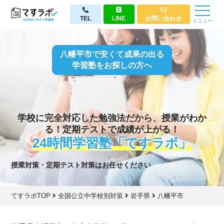
TEL
LINE
お問い合わせ
メニュー
八幡平市で安くて成果の出る
学習塾をお探しの方へ
学校に完全対応した勉強法だから、授業がわか
る！定期テストで成績が上がる！
24時間学習塾「てすラボ」
授業対策・定期テスト対策はお任せください
てすラボTOP
全国公立中学校別対策
岩手県
八幡平市