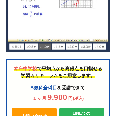
本庄中学校
で平均点から高得点を目指せる
学習カリキュラムをご用意します。
5教科全科目
を受講できて
9,900
１ヶ月
円
(税込)
LINEでの