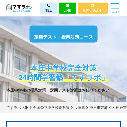
TEL
LINE
お問い合わせ
メニュー
定期テスト・授業対策コース
本庄中学校完全対策
24時間学習塾「てすラボ」
本庄中学校の授業対策・定期テスト対策はお任せください
てすラボTOP
全国公立中学校別対策
兵庫県
神戸市東灘区
神戸市