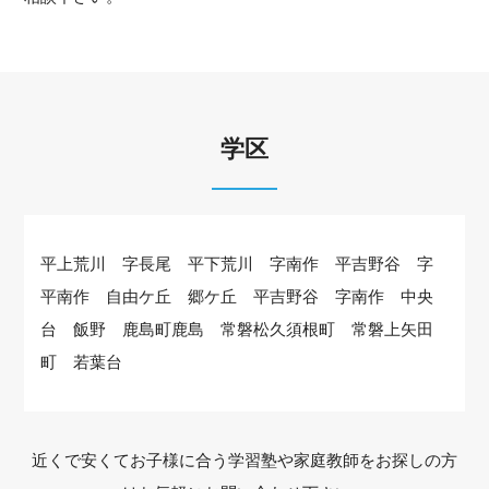
学区
平上荒川 字長尾 平下荒川 字南作 平吉野谷 字
平南作 自由ケ丘 郷ケ丘 平吉野谷 字南作 中央
台 飯野 鹿島町鹿島 常磐松久須根町 常磐上矢田
町 若葉台
近くで安くてお子様に合う学習塾や家庭教師をお探しの方