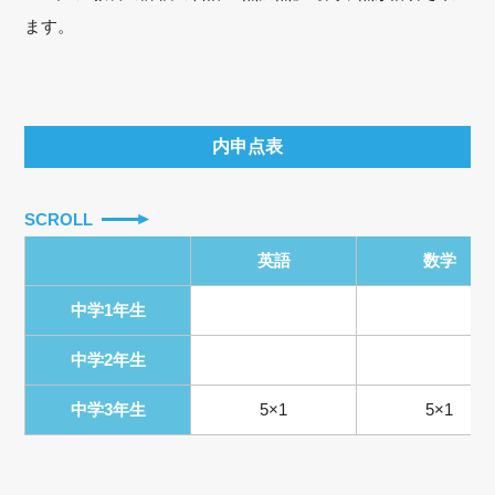
ます。
内申点表
SCROLL
英語
数学
中学1年生
中学2年生
中学3年生
5×1
5×1