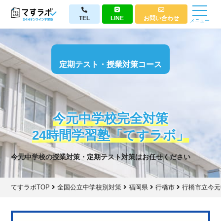
TEL
LINE
お問い合わせ
メニュー
定期テスト・授業対策コース
今元中学校完全対策
24時間学習塾「てすラボ」
今元中学校の授業対策・定期テスト対策はお任せください
てすラボTOP
全国公立中学校別対策
福岡県
行橋市
行橋市立今元