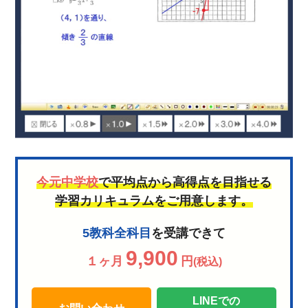
今元中学校
で平均点から高得点を目指せる
学習カリキュラムをご用意します。
5教科全科目
を受講できて
9,900
１ヶ月
円
(税込)
LINEでの