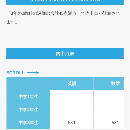
「3年の9教科の評価の合計45点満点」で内申点が計算され
ます。
内申点表
SCROLL
英語
数学
中学1年生
中学2年生
中学3年生
5×1
5×1