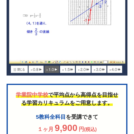
学業院中学校
で平均点から高得点を目指せ
る学習カリキュラムをご用意します。
5教科全科目
を受講できて
9,900
１ヶ月
円
(税込)