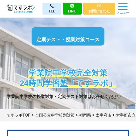
TEL
LINE
お問い合わせ
メニュー
定期テスト・授業対策コース
学業院中学校完全対策
24時間学習塾「てすラボ」
学業院中学校の授業対策・定期テスト対策はお任せください
てすラボTOP
全国公立中学校別対策
福岡県
太宰府市
太宰府市立