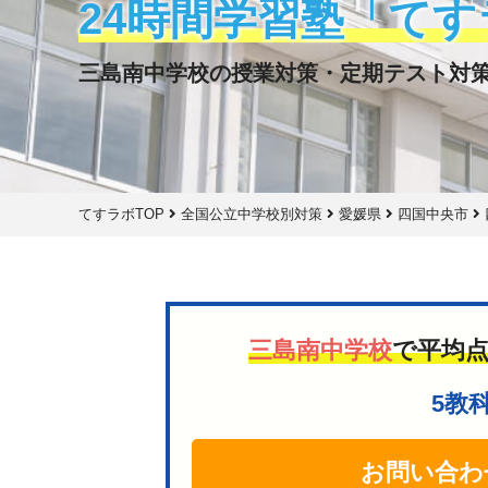
24時間学習塾「てす
三島南中学校の授業対策・定期テスト対
てすラボTOP
全国公立中学校別対策
愛媛県
四国中央市
三島南中学校
で平均
5教
お問い合わ