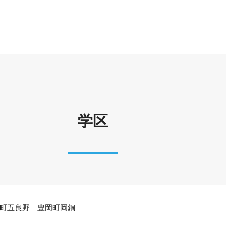
学区
町五良野 豊岡町岡銅