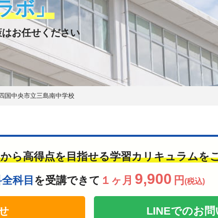
ラボ」
策はお任せください
四国中央市立三島南中学校
点から高得点を目指せる学習カリキュラムを
9,900
科全科目
を受講できて
１ヶ月
円
(税込)
せ
LINEでの
お問