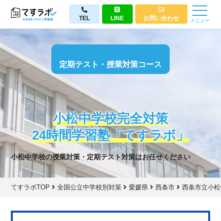
TEL
LINE
お問い合わせ
メニュー
定期テスト・授業対策コース
小松中学校完全対策
24時間学習塾「てすラボ」
小松中学校の授業対策・定期テスト対策はお任せください
てすラボTOP
全国公立中学校別対策
愛媛県
西条市
西条市立小松