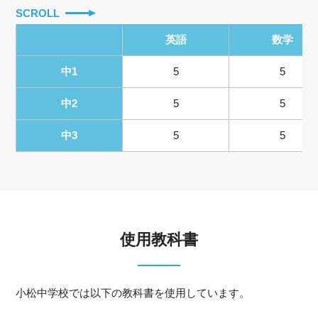
SCROLL
英語
数学
中1
5
5
中2
5
5
中3
5
5
使用教科書
小松中学校では以下の教科書を使用しています。