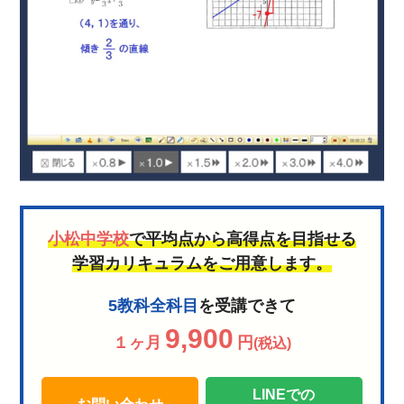
小松中学校
で平均点から高得点を目指せる
学習カリキュラムをご用意します。
5教科全科目
を受講できて
9,900
１ヶ月
円
(税込)
LINEでの