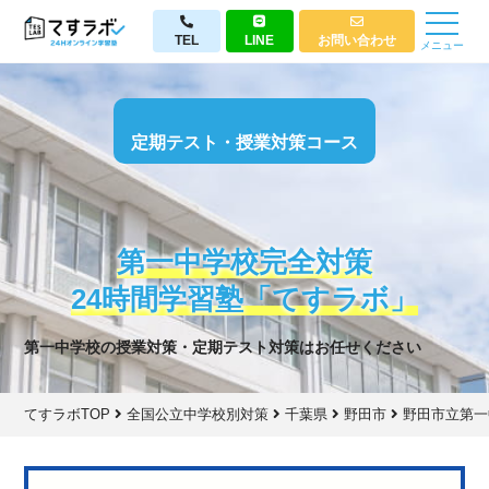
TEL
LINE
お問い合わせ
メニュー
定期テスト・授業対策コース
第一中学校完全対策
24時間学習塾「てすラボ」
第一中学校の授業対策・定期テスト対策はお任せください
てすラボTOP
全国公立中学校別対策
千葉県
野田市
野田市立第一