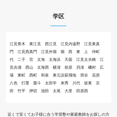
学区
江見青木 東江見 西江見 江見内遠野 江見東真
門 江見西真門 江見外堀 畑 西 東 上 仲町
代 二子 宮 太海 太海浜 天面 江見太夫崎 江
見吉浦 西山 太海西 横渚 前原 貝渚 磯村 広
場 東町 西町 和泉 東元浜荻飛地 滑谷 花房
八色 打墨 粟斗 太田学 来秀 川代 坂東 京
田 竹平 押切 池田 太尾 大里 田原西
近くで安くてお子様に合う学習塾や家庭教師をお探しの方