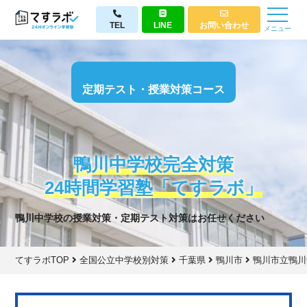
TEL
LINE
お問い合わせ
メニュー
定期テスト・授業対策コース
鴨川中学校完全対策
24時間学習塾「てすラボ」
鴨川中学校の授業対策・定期テスト対策はお任せください
てすラボTOP
全国公立中学校別対策
千葉県
鴨川市
鴨川市立鴨川