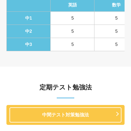
英語
数学
中1
5
5
中2
5
5
中3
5
5
定期テスト勉強法
中間テスト対策勉強法