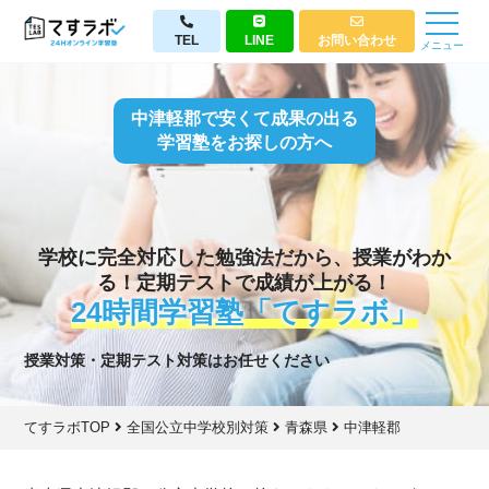
TEL
LINE
お問い合わせ
メニュー
中津軽郡で安くて成果の出る
学習塾をお探しの方へ
学校に完全対応した勉強法だから、授業がわか
る！定期テストで成績が上がる！
24時間学習塾「てすラボ」
授業対策・定期テスト対策はお任せください
てすラボTOP
全国公立中学校別対策
青森県
中津軽郡