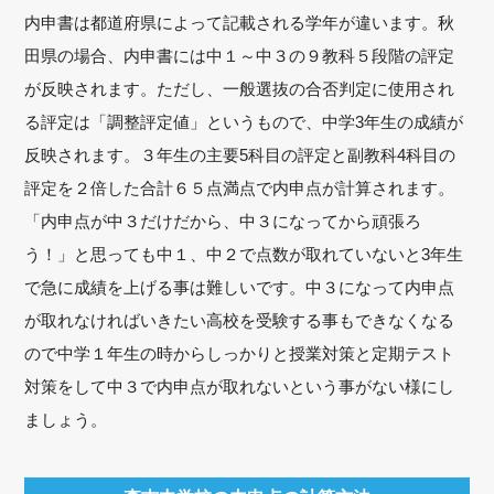
内申書は都道府県によって記載される学年が違います。秋
田県の場合、内申書には中１～中３の９教科５段階の評定
が反映されます。ただし、一般選抜の合否判定に使用され
る評定は「調整評定値」というもので、中学3年生の成績が
反映されます。３年生の主要5科目の評定と副教科4科目の
評定を２倍した合計６５点満点で内申点が計算されます。
「内申点が中３だけだから、中３になってから頑張ろ
う！」と思っても中１、中２で点数が取れていないと3年生
で急に成績を上げる事は難しいです。中３になって内申点
が取れなければいきたい高校を受験する事もできなくなる
ので中学１年生の時からしっかりと授業対策と定期テスト
対策をして中３で内申点が取れないという事がない様にし
ましょう。