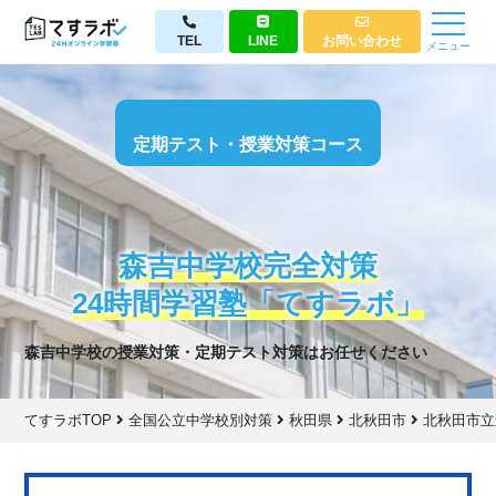
TEL
LINE
お問い合わせ
メニュー
定期テスト・授業対策コース
森吉中学校完全対策
24時間学習塾「てすラボ」
森吉中学校の授業対策・定期テスト対策はお任せください
てすラボTOP
全国公立中学校別対策
秋田県
北秋田市
北秋田市立