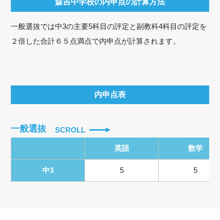
森吉中学校の内申点の計算方法
一般選抜では中3の主要5科目の評定と副教科4科目の評定を
２倍した合計６５点満点で内申点が計算されます。
内申点表
一般選抜
SCROLL
英語
数学
中3
5
5