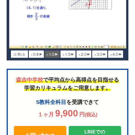
森吉中学校
で平均点から高得点を目指せる
学習カリキュラムをご用意します。
5教科全科目
を受講できて
9,900
１ヶ月
円
(税込)
LINEでの